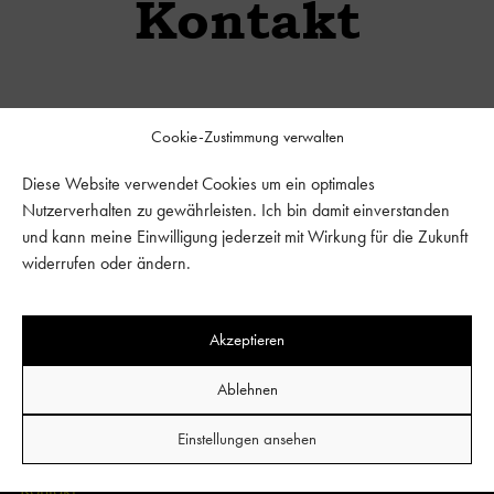
Kontakt
Cookie-Zustimmung verwalten
Diese Website verwendet Cookies um ein optimales
Nutzerverhalten zu gewährleisten. Ich bin damit einverstanden
und kann meine Einwilligung jederzeit mit Wirkung für die Zukunft
widerrufen oder ändern.
Kontaktformular
Akzeptieren
Sie haben eine Idee oder ein
Bauvorhaben ?
Ablehnen
Füllen Sie einfach unser Kontaktformular aus und wir melden
Einstellungen ansehen
uns ehestmöglich bei Ihnen. Bis bald.
Kontakt