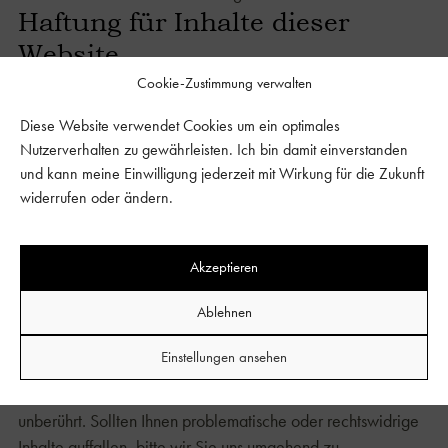
Haftung für Inhalte dieser
Website
Wir entwickeln die Inhalte dieser Website ständig weiter
Cookie-Zustimmung verwalten
und bemühen uns korrekte und aktuelle Informationen
Diese Website verwendet Cookies um ein optimales
bereitzustellen. Leider können wir keine Haftung für die
Nutzerverhalten zu gewährleisten. Ich bin damit einverstanden
Korrektheit aller Inhalte auf dieser Website übernehmen,
und kann meine Einwilligung jederzeit mit Wirkung für die Zukunft
speziell für jene, die seitens Dritter bereitgestellt wurden. Als
widerrufen oder ändern.
Diensteanbieter sind wir nicht verpflichtet, die von Ihnen
übermittelten oder gespeicherten Informationen zu
überwachen oder nach Umständen zu forschen, die auf eine
Akzeptieren
rechtswidrige Tätigkeit hinweisen. Unsere Verpflichtungen
Ablehnen
zur Entfernung von Informationen oder zur Sperrung der
Nutzung von Informationen nach den allgemeinen Gesetzen
Einstellungen ansehen
aufgrund von gerichtlichen oder behördlichen Anordnungen
bleiben auch im Falle unserer Nichtverantwortlichkeit davon
unberührt. Sollten Ihnen problematische oder rechtswidrige
Inhalte auffallen, bitte wir Sie uns umgehend zu