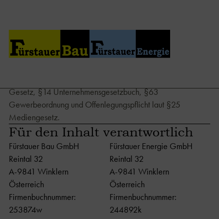
Impressum
Angaben gemäß Informationspflicht laut §5 E-Commerce
Gesetz, §14 Unternehmensgesetzbuch, §63
Gewerbeordnung und Offenlegungspflicht laut §25
Mediengesetz.
Für den Inhalt verantwortlich
Fürstauer Bau GmbH
Fürstauer Energie GmbH
Reintal 32
Reintal 32
A-9841 Winklern
A-9841 Winklern
Österreich
Österreich
Firmenbuchnummer:
Firmenbuchnummer:
253874w
244892k